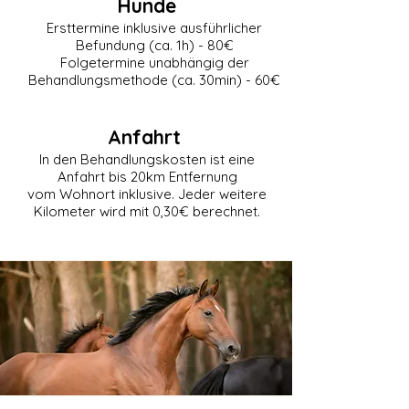
Hunde
Behandlungseinheiten, sondern auch im
Ersttermine inklusive ausführlicher
Alltag sinnvoll zu ergänzen. Die
Befundung (ca. 1h) - 80€
Ernährungsberatung versteht sich dabei
Folgetermine unabhängig der
nicht als Ersatz, sondern als wertvolle
Behandlungsmethode (ca. 30min) - 60€
Ergänzung zur tierärztlichen und
physiotherapeutischen Betreuung –
Anfahrt
individuell, alltagstauglich und auf das
In den Behandlungskosten ist eine
jeweilige Tier abgestimmt.
Anfahrt bis 20km Entfernung
vom Wohnort inklusive. Jeder weitere
Kilometer wird mit 0,30€ berechnet.